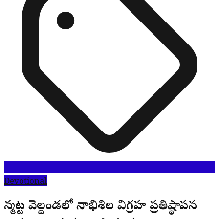
Devotional
నర్మెట్ట వెల్దండలో నాభిశిల విగ్రహ ప్రతిష్ఠాపన