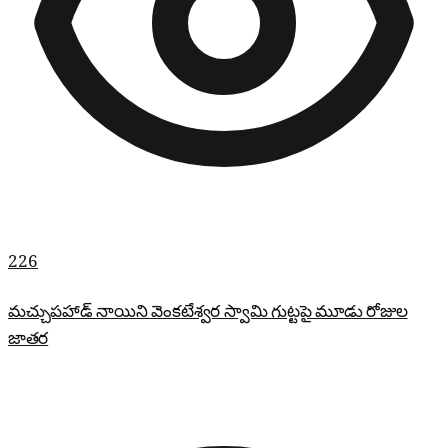
226
మచ్చుపహాడ్ నాయిని వెంకటేశ్వర స్వామి గుట్టపై మూడు రోజుల
జాతర