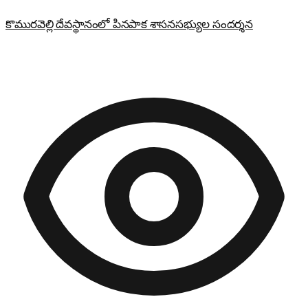
కొమురవెల్లి దేవస్థానంలో పినపాక శాసనసభ్యుల సందర్శన