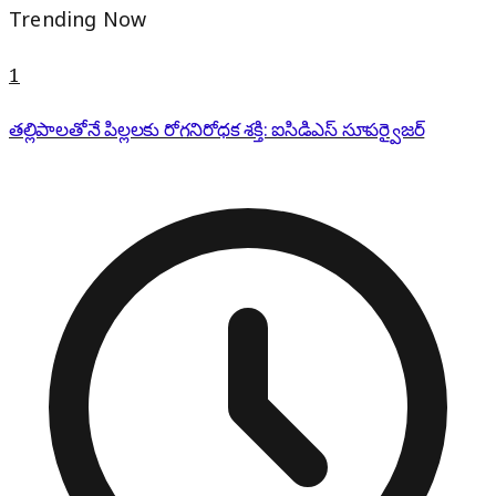
Trending Now
1
తల్లిపాలతోనే పిల్లలకు రోగనిరోధక శక్తి: ఐసిడిఎస్ సూపర్వైజర్