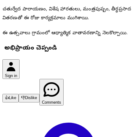
చతుర్వేద పారాయణం, విశేష హారతులు, మంత్రపుష్పం, తీర్థప్రసాద
వితరణతో ఈ రోజు కార్యక్రమాలు ముగిశాయి.
ఈ ఉత్సవాలు గ్రామంలో ఆధ్యాత్మిక వాతావరణాన్ని నెలకొల్పాయి.
మీ అభిప్రాయం చెప్పండి
Sign in
👍
Like
👎
Dislike
Comments