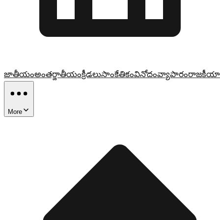
జాతీయం
అంతర్జాతీయం
క్రీడలు
సాంకేతికం
వినోదం
వ్యాపారం
రాజకీయా
More