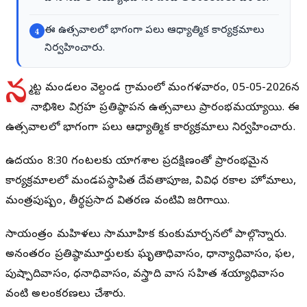
ఈ ఉత్సవాలలో భాగంగా పలు ఆధ్యాత్మిక కార్యక్రమాలు
4
నిర్వహించారు.
న
ర్మెట్ట మండలం వెల్దండ గ్రామంలో మంగళవారం, 05-05-2026న
నాభిశిల విగ్రహ ప్రతిష్ఠాపన ఉత్సవాలు ప్రారంభమయ్యాయి. ఈ
ఉత్సవాలలో భాగంగా పలు ఆధ్యాత్మిక కార్యక్రమాలు నిర్వహించారు.
ఉదయం 8:30 గంటలకు యాగశాల ప్రదక్షిణంతో ప్రారంభమైన
కార్యక్రమాలలో మండపస్థాపిత దేవతాపూజ, వివిధ రకాల హోమాలు,
మంత్రపుష్పం, తీర్థప్రసాద వితరణ వంటివి జరిగాయి.
సాయంత్రం మహిళలు సామూహిక కుంకుమార్చనలో పాల్గొన్నారు.
అనంతరం ప్రతిష్ఠామూర్తులకు ఘృతాధివాసం, ధాన్యాధివాసం, ఫల,
పుష్పాదివాసం, ధనాధివాసం, వస్త్రాది వాస సహిత శయ్యాధివాసం
వంటి అలంకరణలు చేశారు.