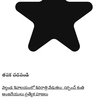
తప్పక చదవండి
వెల్దండ శివాలయంలో శివరాత్రి వేడుకలు: సర్పంచ్ కంతి
ఆంజనేయులు ప్రత్యేక పూజలు