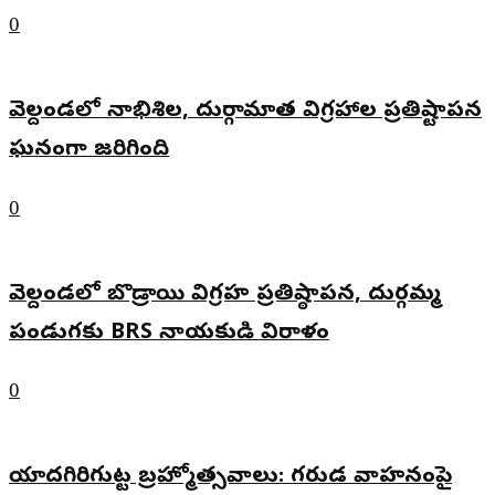
0
వెల్దండలో నాభిశిల, దుర్గామాత విగ్రహాల ప్రతిష్టాపన
ఘనంగా జరిగింది
0
వెల్దండలో బొడ్రాయి విగ్రహ ప్రతిష్ఠాపన, దుర్గమ్మ
పండుగకు BRS నాయకుడి విరాళం
0
యాదగిరిగుట్ట బ్రహ్మోత్సవాలు: గరుడ వాహనంపై