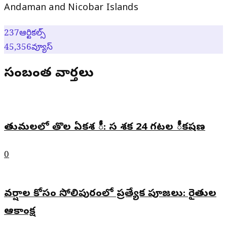
Andaman and Nicobar Islands
237
ఆర్టికల్స్
45,356
వ్యూస్
సంబంధిత వార్తలు
తుమలలో తొల ఏకశ ీ: స శక 24 గటల ీకషణ
0
వర్షాల కోసం సోలిపురంలో ప్రత్యేక పూజలు: రైతుల
ఆకాంక్ష