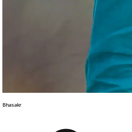
Bhasakr