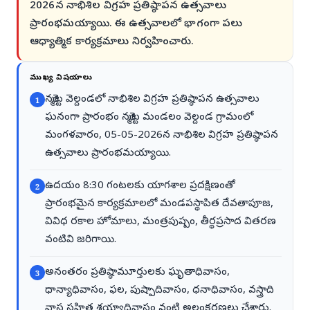
2026న నాభిశిల విగ్రహ ప్రతిష్ఠాపన ఉత్సవాలు
ప్రారంభమయ్యాయి. ఈ ఉత్సవాలలో భాగంగా పలు
ఆధ్యాత్మిక కార్యక్రమాలు నిర్వహించారు.
ముఖ్య విషయాలు
నర్మెట్ట వెల్దండలో నాభిశిల విగ్రహ ప్రతిష్ఠాపన ఉత్సవాలు
1
ఘనంగా ప్రారంభం నర్మెట్ట మండలం వెల్దండ గ్రామంలో
మంగళవారం, 05-05-2026న నాభిశిల విగ్రహ ప్రతిష్ఠాపన
ఉత్సవాలు ప్రారంభమయ్యాయి.
ఉదయం 8:30 గంటలకు యాగశాల ప్రదక్షిణంతో
2
ప్రారంభమైన కార్యక్రమాలలో మండపస్థాపిత దేవతాపూజ,
వివిధ రకాల హోమాలు, మంత్రపుష్పం, తీర్థప్రసాద వితరణ
వంటివి జరిగాయి.
అనంతరం ప్రతిష్ఠామూర్తులకు ఘృతాధివాసం,
3
ధాన్యాధివాసం, ఫల, పుష్పాదివాసం, ధనాధివాసం, వస్త్రాది
వాస సహిత శయ్యాధివాసం వంటి అలంకరణలు చేశారు.