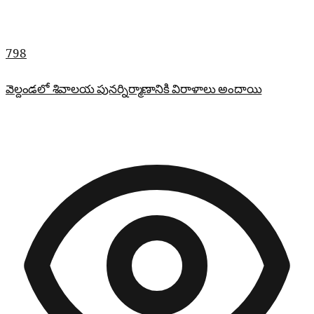
798
వెల్దండలో శివాలయ పునర్నిర్మాణానికి విరాళాలు అందాయి