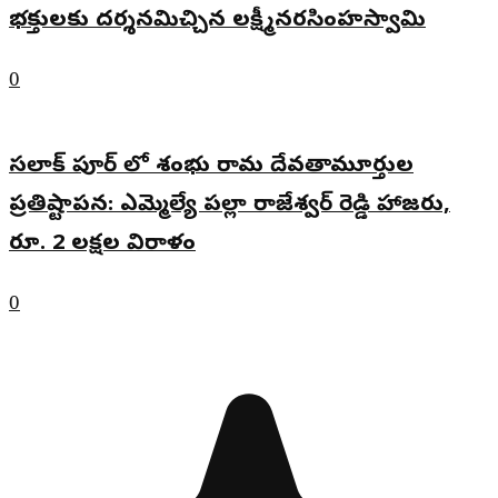
భక్తులకు దర్శనమిచ్చిన లక్ష్మీనరసింహస్వామి
0
సలాక్ పూర్ లో శంభు రామ దేవతామూర్తుల
ప్రతిష్టాపన: ఎమ్మెల్యే పల్లా రాజేశ్వర్ రెడ్డి హాజరు,
రూ. 2 లక్షల విరాళం
0