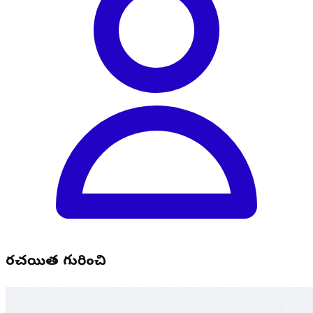
రచయిత గురించి