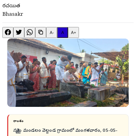
రచయిత
Bhasakr
A-
A
A+
సారాంశం
నర్మెట్ట మండలం వెల్దండ గ్రామంలో మంగళవారం, 05-05-