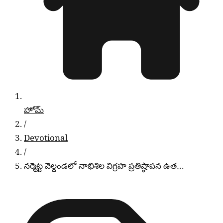
హోమ్
/
Devotional
/
నర్మెట్ట వెల్దండలో నాభిశిల విగ్రహ ప్రతిష్ఠాపన ఉత…