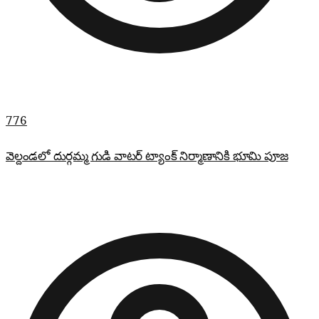
776
వెల్దండలో దుర్గమ్మ గుడి వాటర్ ట్యాంక్ నిర్మాణానికి భూమి పూజ