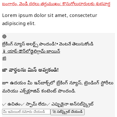
బంగారం, వెండి ధరలు తగ్గుముఖం: కొనుగోలుదారులకు శుభవార్త
Lorem ipsum dolor sit amet, consectetur
adipiscing elit.
🔴
బ్రేకింగ్ న్యూస్ అలర్ట్స్ పొందండి!
• వెంటనే తెలుసుకోండి
📱 యాప్ డౌన్‌లోడ్
టెలిగ్రామ్ జాయిన్
📰
తాజా వార్తలను మిస్ అవ్వకండి!
రోజూ ఉదయం మీ ఇన్‌బాక్స్‌లో బ్రేకింగ్ న్యూస్, ట్రెండింగ్ స్టోరీలు
మరియు ఎక్స్‌క్లూజివ్ కంటెంట్ పొందండి.
✓
ఉచితం
✓
స్పామ్ లేదు
✓
ఎప్పుడైనా అన్‌సబ్‌స్క్రైబ్
🚀 సబ్‌స్క్రైబ్ చేయండి