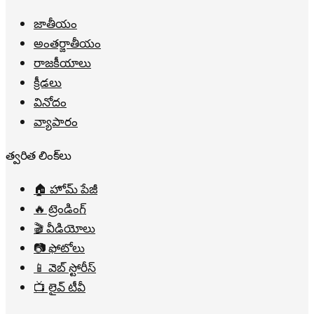
జాతీయం
అంతర్జాతీయం
రాజకీయాలు
క్రీడలు
వినోదం
వ్యాపారం
త్వరిత లింక్‌లు
🏠 హోమ్ పేజీ
🔥 ట్రెండింగ్
🎬 వీడియోలు
📷 ఫోటోలు
📱 వెబ్ స్టోరీస్
📺 లైవ్ టీవీ