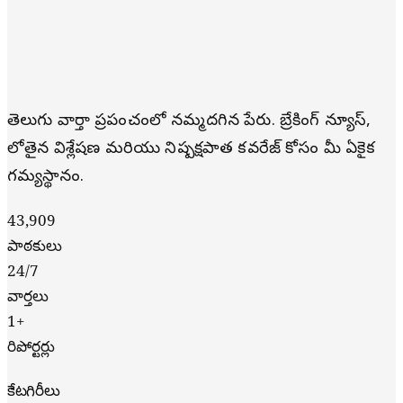
తెలుగు వార్తా ప్రపంచంలో నమ్మదగిన పేరు. బ్రేకింగ్ న్యూస్,
లోతైన విశ్లేషణ మరియు నిష్పక్షపాత కవరేజ్ కోసం మీ ఏకైక
గమ్యస్థానం.
43,909
పాఠకులు
24/7
వార్తలు
1+
రిపోర్టర్లు
కేటగిరీలు