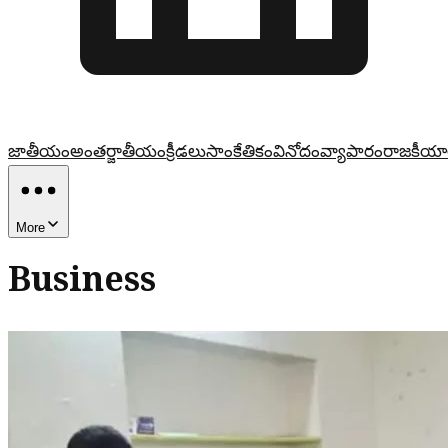
జాతీయం
అంతర్జాతీయం
క్రీడలు
సాంకేతికం
వినోదం
వ్యాపారం
రాజకీయా
More
Business