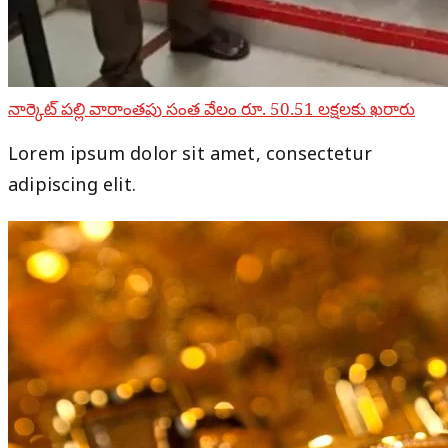
నార్కెట్ పల్లి వారాంతపు సంత వేలం రూ. 50.51 లక్షలకు ఖరారు
Lorem ipsum dolor sit amet, consectetur
adipiscing elit.