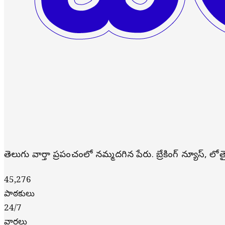
తెలుగు వార్తా ప్రపంచంలో నమ్మదగిన పేరు. బ్రేకింగ్ న్యూస్, ల
45,276
పాఠకులు
24/7
వార్తలు