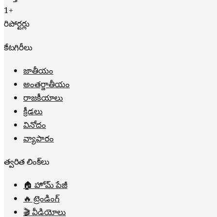
1+
రిపోర్టర్లు
కేటగిరీలు
జాతీయం
అంతర్జాతీయం
రాజకీయాలు
క్రీడలు
వినోదం
వ్యాపారం
త్వరిత లింక్‌లు
🏠 హోమ్ పేజీ
🔥 ట్రెండింగ్
🎬 వీడియోలు