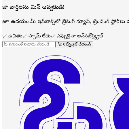
తాజా వార్తలను మిస్ అవ్వకండి!
రోజూ ఉదయం మీ ఇన్‌బాక్స్‌లో బ్రేకింగ్ న్యూస్, ట్రెండింగ్ స్టోరీ
✓
ఉచితం
✓
స్పామ్ లేదు
✓
ఎప్పుడైనా అన్‌సబ్‌స్క్రైబ్
🚀 సబ్‌స్క్రైబ్ చేయండి