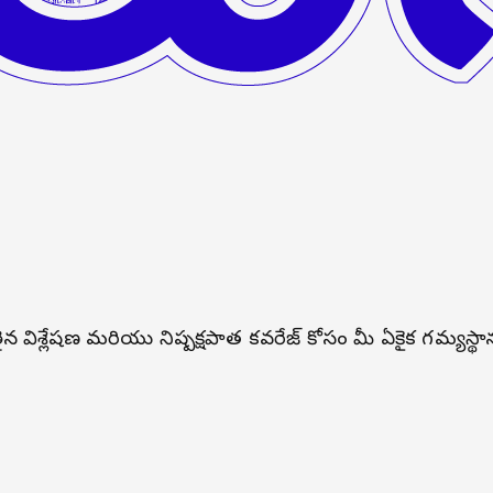
ోతైన విశ్లేషణ మరియు నిష్పక్షపాత కవరేజ్ కోసం మీ ఏకైక గమ్యస్థా