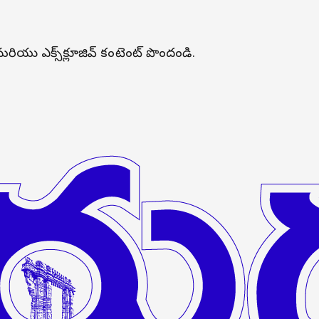
లు మరియు ఎక్స్‌క్లూజివ్ కంటెంట్ పొందండి.