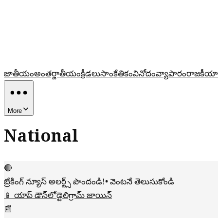
జాతీయం
అంతర్జాతీయం
క్రీడలు
సాంకేతికం
వినోదం
వ్యాపారం
రాజకీయా
More
National
🔴
బ్రేకింగ్ న్యూస్ అలర్ట్స్ పొందండి!
• వెంటనే తెలుసుకోండి
📱 యాప్ డౌన్‌లోడ్
టెలిగ్రామ్ జాయిన్
📰