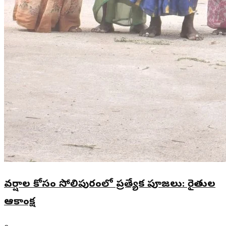
వర్షాల కోసం సోలిపురంలో ప్రత్యేక పూజలు: రైతుల
ఆకాంక్ష