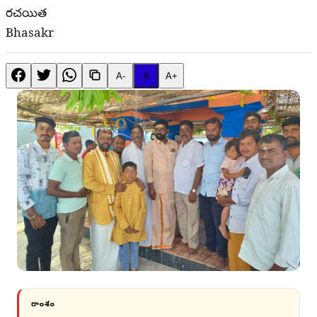
రచయిత
Bhasakr
A-
A
A+
సారాంశం