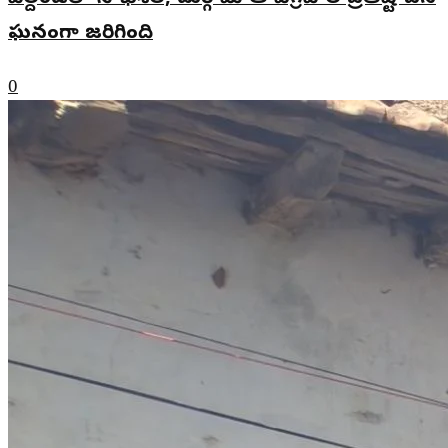
ఘనంగా జరిగింది
0