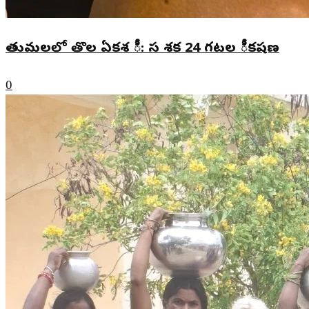
తుమలలో తొల ఏకశ ీ: స శక 24 గటల ీకషణ
0