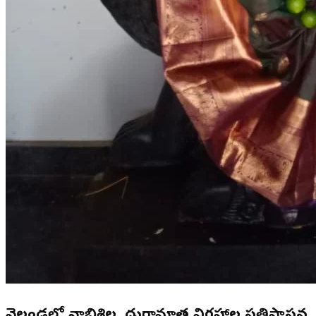
వెల్దండలో నాభిశిల, దుర్గామాత విగ్రహాల ప్రతిష్టాపన