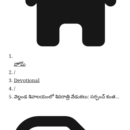
హోమ్
/
Devotional
/
వెల్దండ శివాలయంలో శివరాత్రి వేడుకలు: సర్పంచ్ కంత…