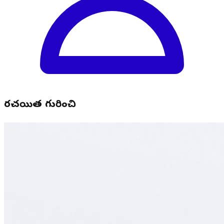
రచయిత గురించి