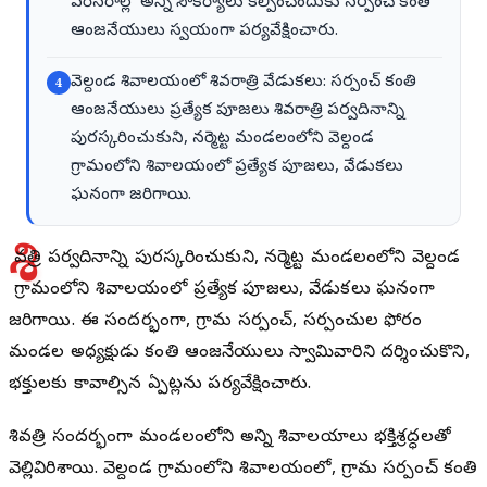
పరిసరాల్లో అన్ని సౌకర్యాలు కల్పించేందుకు సర్పంచ్ కంతి
ఆంజనేయులు స్వయంగా పర్యవేక్షించారు.
వెల్దండ శివాలయంలో శివరాత్రి వేడుకలు: సర్పంచ్ కంతి
4
ఆంజనేయులు ప్రత్యేక పూజలు శివరాత్రి పర్వదినాన్ని
పురస్కరించుకుని, నర్మెట్ట మండలంలోని వెల్దండ
గ్రామంలోని శివాలయంలో ప్రత్యేక పూజలు, వేడుకలు
ఘనంగా జరిగాయి.
శి
వరాత్రి పర్వదినాన్ని పురస్కరించుకుని, నర్మెట్ట మండలంలోని వెల్దండ
గ్రామంలోని శివాలయంలో ప్రత్యేక పూజలు, వేడుకలు ఘనంగా
జరిగాయి. ఈ సందర్భంగా, గ్రామ సర్పంచ్, సర్పంచుల ఫోరం
మండల అధ్యక్షుడు కంతి ఆంజనేయులు స్వామివారిని దర్శించుకొని,
భక్తులకు కావాల్సిన ఏర్పాట్లను పర్యవేక్షించారు.
శివరాత్రి సందర్భంగా మండలంలోని అన్ని శివాలయాలు భక్తిశ్రద్ధలతో
వెల్లివిరిశాయి. వెల్దండ గ్రామంలోని శివాలయంలో, గ్రామ సర్పంచ్ కంతి