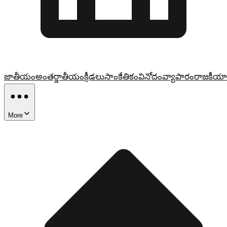
జాతీయం
అంతర్జాతీయం
క్రీడలు
సాంకేతికం
వినోదం
వ్యాపారం
రాజకీయా
More