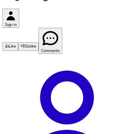
Sign in
👍
Like
👎
Dislike
Comments