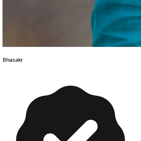
Bhasakr