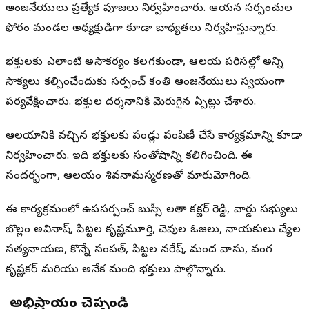
ఆంజనేయులు ప్రత్యేక పూజలు నిర్వహించారు. ఆయన సర్పంచుల
ఫోరం మండల అధ్యక్షుడిగా కూడా బాధ్యతలు నిర్వహిస్తున్నారు.
భక్తులకు ఎలాంటి అసౌకర్యం కలగకుండా, ఆలయ పరిసరాల్లో అన్ని
సౌకర్యాలు కల్పించేందుకు సర్పంచ్ కంతి ఆంజనేయులు స్వయంగా
పర్యవేక్షించారు. భక్తుల దర్శనానికి మెరుగైన ఏర్పాట్లు చేశారు.
ఆలయానికి వచ్చిన భక్తులకు పండ్లు పంపిణీ చేసే కార్యక్రమాన్ని కూడా
నిర్వహించారు. ఇది భక్తులకు సంతోషాన్ని కలిగించింది. ఈ
సందర్భంగా, ఆలయం శివనామస్మరణతో మారుమోగింది.
ఈ కార్యక్రమంలో ఉపసర్పంచ్ బుస్సీ లతా కర్ణాకర్ రెడ్డి, వార్డు సభ్యులు
బొల్లం అవినాష్, పిట్టల కృష్ణమూర్తి, చెవుల ఓజలు, నాయకులు చేర్యాల
సత్యనారాయణ, కొన్నే సంపత్, పిట్టల నరేష్, మంద వాసు, వంగ
కృష్ణకర్ మరియు అనేక మంది భక్తులు పాల్గొన్నారు.
మీ అభిప్రాయం చెప్పండి