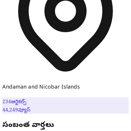
Andaman and Nicobar Islands
234
ఆర్టికల్స్
44,249
వ్యూస్
సంబంధిత వార్తలు