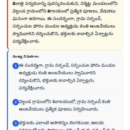
శివరాత్రి పర్వదినాన్ని పురస్కరించుకుని, నర్మెట్ట మండలంలోని
వెల్దండ గ్రామంలోని శివాలయంలో ప్రత్యేక పూజలు, వేడుకలు
ఘనంగా జరిగాయి. ఈ సందర్భంగా, గ్రామ సర్పంచ్,
సర్పంచుల ఫోరం మండల అధ్యక్షుడు కంతి ఆంజనేయులు
స్వామివారిని దర్శించుకొని, భక్తులకు కావాల్సిన ఏర్పాట్లను
పర్యవేక్షించారు.
ముఖ్య విషయాలు
ఈ సందర్భంగా, గ్రామ సర్పంచ్, సర్పంచుల ఫోరం మండల
1
అధ్యక్షుడు కంతి ఆంజనేయులు స్వామివారిని
దర్శించుకొని, భక్తులకు కావాల్సిన ఏర్పాట్లను
పర్యవేక్షించారు.
వెల్దండ గ్రామంలోని శివాలయంలో, గ్రామ సర్పంచ్ కంతి
2
ఆంజనేయులు ప్రత్యేక పూజలు నిర్వహించారు.
భక్తులకు ఎలాంటి అసౌకర్యం కలగకుండా, ఆలయ
3