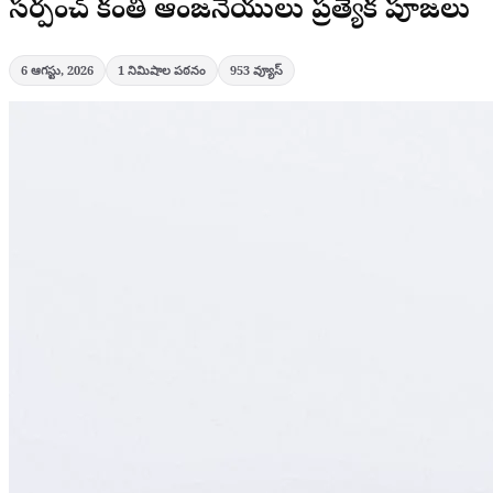
సర్పంచ్ కంతి ఆంజనేయులు ప్రత్యేక పూజలు
6 ఆగస్టు, 2026
1
నిమిషాల పఠనం
953
వ్యూస్