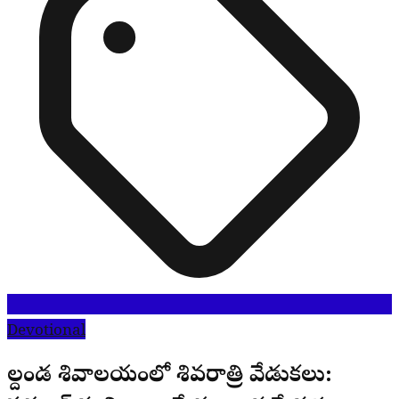
Devotional
వెల్దండ శివాలయంలో శివరాత్రి వేడుకలు: