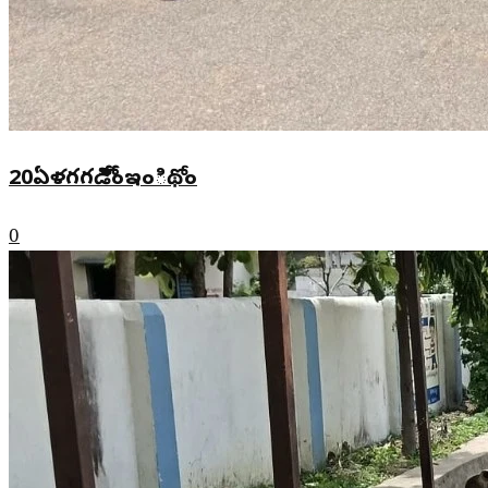
20ఏళగగడిోేిింఇంిథోం
0