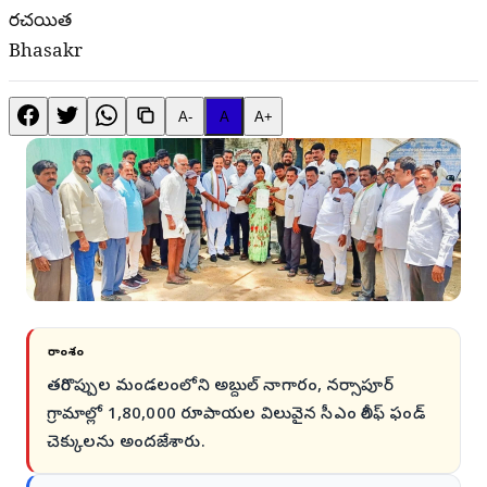
రచయిత
Bhasakr
A-
A
A+
సారాంశం
తరిగొప్పుల మండలంలోని అబ్దుల్ నాగారం, నర్సాపూర్
గ్రామాల్లో 1,80,000 రూపాయల విలువైన సీఎం రిలీఫ్ ఫండ్
చెక్కులను అందజేశారు.