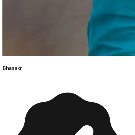
Bhasakr