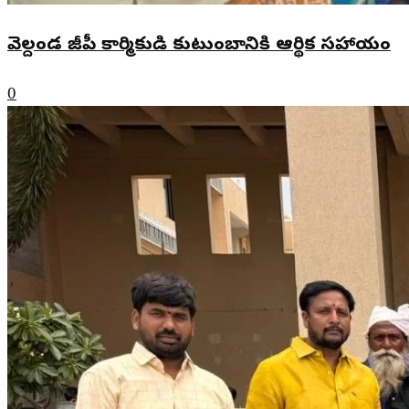
వెల్దండ జీపీ కార్మికుడి కుటుంబానికి ఆర్థిక సహాయం
0