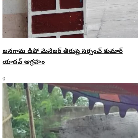
జనగామ డిపో మేనేజర్ తీరుపై సర్పంచ్ కుమార్
యాదవ్ ఆగ్రహం
0