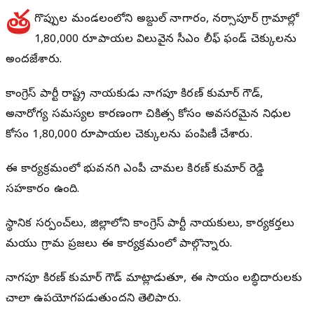
త
రిగొప్పుల మండలంలోని అబ్దుల్ నాగారం, నర్సాపూర్ గ్రామాల్లో
1,80,000 రూపాయల విలువైన సీఎం రిలీఫ్ ఫండ్ చెక్కులను
అందజేశారు.
కాంగ్రెస్ పార్టీ రాష్ట్ర నాయకుడు నాగపూరి కిరణ్ కుమార్ గౌడ్,
అనారోగ్య సమస్యల కారణంగా చికిత్స కోసం అవసరమైన నిధుల
కోసం 1,80,000 రూపాయల చెక్కులను పంపిణీ చేశారు.
ఈ కార్యక్రమంలో భువనగిరి ఎంపీ చామల కిరణ్ కుమార్ రెడ్డి
సహకారం ఉంది.
స్థానిక సర్పంచ్‌లు, జిల్లాలోని కాంగ్రెస్ పార్టీ నాయకులు, కార్యకర్తలు
మరియు గ్రామ ప్రజలు ఈ కార్యక్రమంలో పాల్గొన్నారు.
నాగపూరి కిరణ్ కుమార్ గౌడ్ మాట్లాడుతూ, ఈ సాయం లబ్ధిదారులకు
చాలా ఉపయోగపడుతుందని తెలిపారు.