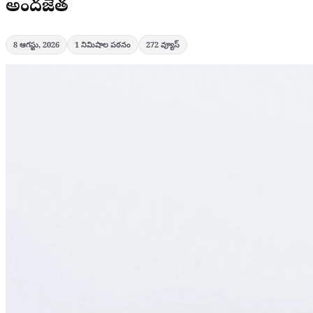
అందజేత
8 ఆగస్టు, 2026
1
నిమిషాల పఠనం
272
వ్యూస్