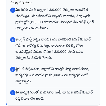
ముఖ్య విషయాలు
సీఎం రిలీఫ్ ఫండ్ ద్వారా 1,80,000 చెక్కులు అందజేత
1
తరిగొప్పుల మండలంలోని అబ్దుల్ నాగారం, నర్సాపూర్
గ్రామాల్లో 1,80,000 రూపాయల విలువైన సీఎం రిలీఫ్ ఫండ్
చెక్కులను అందజేశారు.
కాంగ్రెస్ పార్టీ రాష్ట్ర నాయకుడు నాగపూరి కిరణ్ కుమార్
2
గౌడ్, అనారోగ్య సమస్యల కారణంగా చికిత్స కోసం
అవసరమైన నిధుల కోసం 1,80,000 రూపాయల
చెక్కులను పంపిణీ చేశారు.
స్థానిక సర్పంచ్‌లు, జిల్లాలోని కాంగ్రెస్ పార్టీ నాయకులు,
3
కార్యకర్తలు మరియు గ్రామ ప్రజలు ఈ కార్యక్రమంలో
పాల్గొన్నారు.
ఈ కార్యక్రమంలో భువనగిరి ఎంపీ చామల కిరణ్ కుమార్
4
రెడ్డి సహకారం ఉంది.