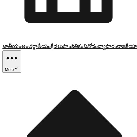
జాతీయం
అంతర్జాతీయం
క్రీడలు
సాంకేతికం
వినోదం
వ్యాపారం
రాజకీయా
More