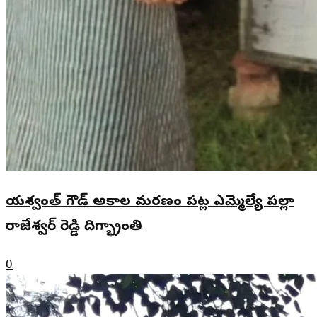
యశ్వంత్ గౌడ్ అకాల మరణం పట్ల ఎమ్మెల్యే పల్లా
రాజేశ్వర్ రెడ్డి దిగ్భ్రాంతి
0