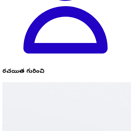
రచయిత గురించి