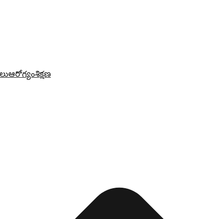
లు
ఆరోగ్యం
శిక్షణ