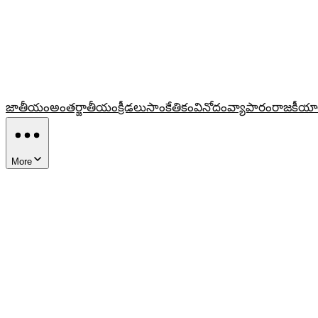
జాతీయం
అంతర్జాతీయం
క్రీడలు
సాంకేతికం
వినోదం
వ్యాపారం
రాజకీయా
More