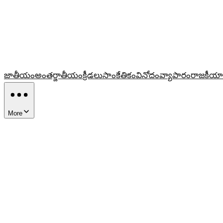
జాతీయం
అంతర్జాతీయం
క్రీడలు
సాంకేతికం
వినోదం
వ్యాపారం
రాజకీయా
More