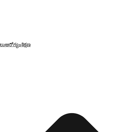
లు
ఆరోగ్యం
శిక్షణ