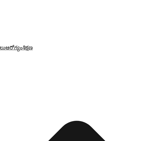
లు
ఆరోగ్యం
శిక్షణ