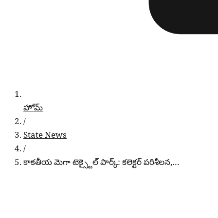
హోమ్
/
State News
/
కాకతీయ మెగా టెక్స్టైల్ పార్క్: కలెక్టర్ పరిశీలన,…