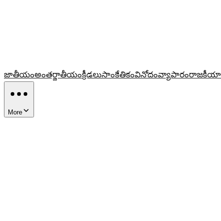
జాతీయం
అంతర్జాతీయం
క్రీడలు
సాంకేతికం
వినోదం
వ్యాపారం
రాజకీయా
More