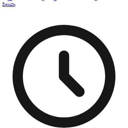
పిలుపు