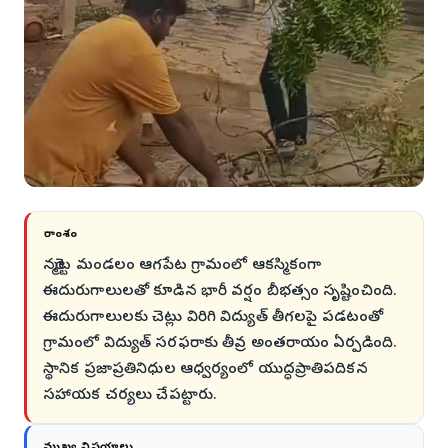
సారాంశం
నర్మెట్ట మండలం ఆగపేట గ్రామంలో ఆకస్మికంగా
ఈదురుగాలులతో కూడిన భారీ వర్షం బీభత్సం సృష్టించింది.
ఈదురుగాలులకు చెట్లు విరిగి విద్యుత్ తీగలపై పడటంతో
గ్రామంలో విద్యుత్ సరఫరాకు తీవ్ర అంతరాయం ఏర్పడింది.
స్థానిక ప్రజాప్రతినిధుల ఆధ్వర్యంలో యుద్ధప్రాతిపదికన
సహాయక చర్యలు చేపట్టారు.
ముఖ్య విషయాలు