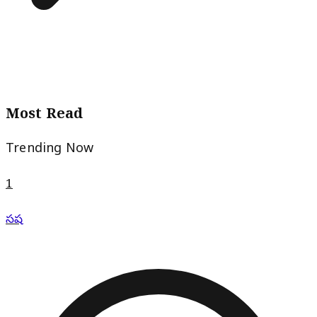
Most Read
Trending Now
1
సష