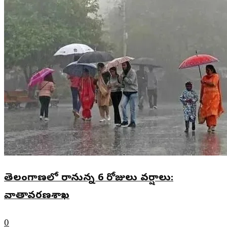
తెలంగాణలో రానున్న 6 రోజులు వర్షాలు:
వాతావరణశాఖ
0