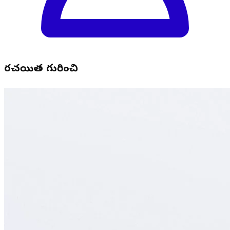
రచయిత గురించి