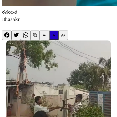
రచయిత
Bhasakr
A-
A
A+