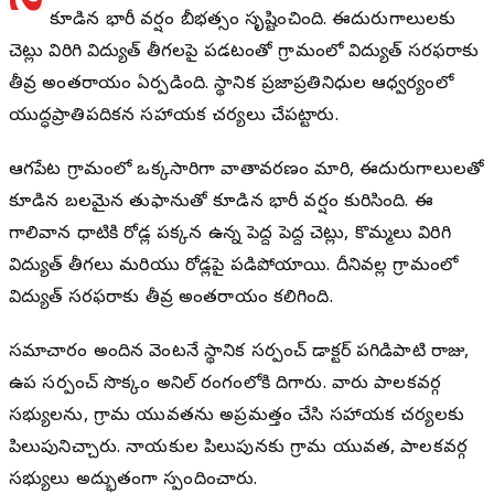
కూడిన భారీ వర్షం బీభత్సం సృష్టించింది. ఈదురుగాలులకు
చెట్లు విరిగి విద్యుత్ తీగలపై పడటంతో గ్రామంలో విద్యుత్ సరఫరాకు
తీవ్ర అంతరాయం ఏర్పడింది. స్థానిక ప్రజాప్రతినిధుల ఆధ్వర్యంలో
యుద్ధప్రాతిపదికన సహాయక చర్యలు చేపట్టారు.
ఆగపేట గ్రామంలో ఒక్కసారిగా వాతావరణం మారి, ఈదురుగాలులతో
కూడిన బలమైన తుఫానుతో కూడిన భారీ వర్షం కురిసింది. ఈ
గాలివాన ధాటికి రోడ్ల పక్కన ఉన్న పెద్ద పెద్ద చెట్లు, కొమ్మలు విరిగి
విద్యుత్ తీగలు మరియు రోడ్లపై పడిపోయాయి. దీనివల్ల గ్రామంలో
విద్యుత్ సరఫరాకు తీవ్ర అంతరాయం కలిగింది.
సమాచారం అందిన వెంటనే స్థానిక సర్పంచ్ డాక్టర్ పగిడిపాటి రాజు,
ఉప సర్పంచ్ సొక్కం అనిల్ రంగంలోకి దిగారు. వారు పాలకవర్గ
సభ్యులను, గ్రామ యువతను అప్రమత్తం చేసి సహాయక చర్యలకు
పిలుపునిచ్చారు. నాయకుల పిలుపునకు గ్రామ యువత, పాలకవర్గ
సభ్యులు అద్భుతంగా స్పందించారు.