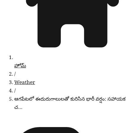
హోమ్
/
Weather
/
ఆగపేటలో ఈదురుగాలులతో కురిసిన భారీ వర్షం: సహాయక
చ…