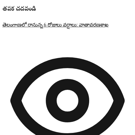
తప్పక చదవండి
తెలంగాణలో రానున్న 6 రోజులు వర్షాలు: వాతావరణశాఖ