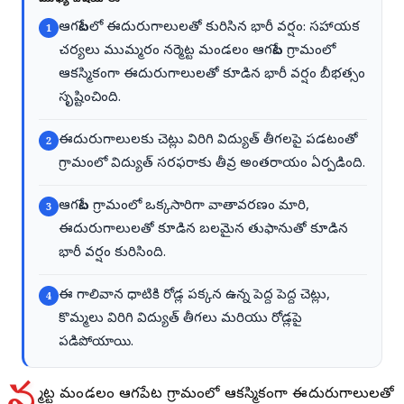
ఆగపేటలో ఈదురుగాలులతో కురిసిన భారీ వర్షం: సహాయక
1
చర్యలు ముమ్మరం నర్మెట్ట మండలం ఆగపేట గ్రామంలో
ఆకస్మికంగా ఈదురుగాలులతో కూడిన భారీ వర్షం బీభత్సం
సృష్టించింది.
ఈదురుగాలులకు చెట్లు విరిగి విద్యుత్ తీగలపై పడటంతో
2
గ్రామంలో విద్యుత్ సరఫరాకు తీవ్ర అంతరాయం ఏర్పడింది.
ఆగపేట గ్రామంలో ఒక్కసారిగా వాతావరణం మారి,
3
ఈదురుగాలులతో కూడిన బలమైన తుఫానుతో కూడిన
భారీ వర్షం కురిసింది.
ఈ గాలివాన ధాటికి రోడ్ల పక్కన ఉన్న పెద్ద పెద్ద చెట్లు,
4
కొమ్మలు విరిగి విద్యుత్ తీగలు మరియు రోడ్లపై
పడిపోయాయి.
న
ర్మెట్ట మండలం ఆగపేట గ్రామంలో ఆకస్మికంగా ఈదురుగాలులతో