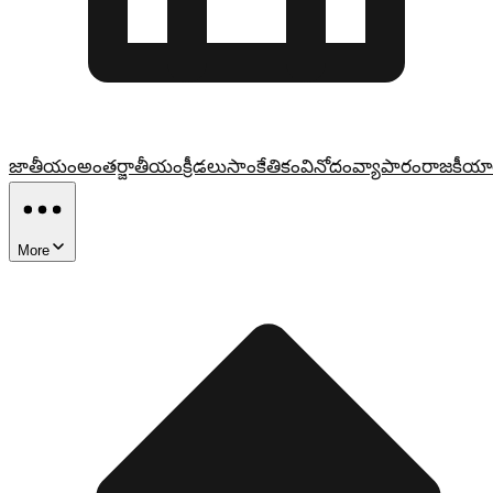
జాతీయం
అంతర్జాతీయం
క్రీడలు
సాంకేతికం
వినోదం
వ్యాపారం
రాజకీయా
More