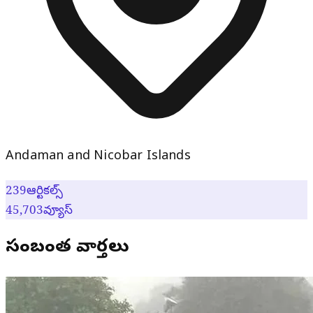
Andaman and Nicobar Islands
239
ఆర్టికల్స్
45,703
వ్యూస్
సంబంధిత వార్తలు