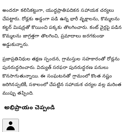
అందరూ కలిసికట్టుగా, యుద్ధప్రాతిపదికన సహాయక చర్యలు
చేపట్టారు. రోడ్లకు అడ్డంగా పడి ఉన్న భారీ వృక్షాలను, కొమ్మలను
కట్టర్ మిషన్లతో కొయించి పక్కకు తొలగించారు. కరెంట్ వైర్లపై పడిన
కొమ్మలను జాగ్రత్తగా తొలగించి, ప్రమాదాలు జరగకుండా
అడ్డుకున్నారు.
ప్రజాప్రతినిధుల తక్షణ స్పందన, గ్రామస్తుల సహకారంతో రోడ్లను
పునరుద్ధరించారు. విద్యుత్ సరఫరా పునరుద్ధరణ పనులు
కొనసాగుతున్నాయి. ఈ సంఘటనతో గ్రామంలో కొంత నష్టం
జరిగినప్పటికీ, సకాలంలో చేపట్టిన సహాయక చర్యల వల్ల మరింత
ముప్పు తప్పింది.
మీ అభిప్రాయం చెప్పండి