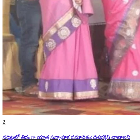
2
నర్మెట్టలో తిరంగా యాత్ర సన్నాహక సమావేశం: దేశభక్తిని చాటాలని