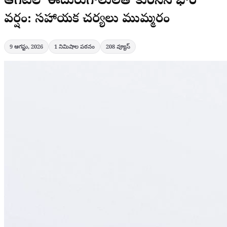
ఆగపేటలో ఈదురుగాలులతో కురిసిన భారీ
వర్షం: సహాయక చర్యలు ముమ్మరం
9 ఆగస్టు, 2026
1
నిమిషాల పఠనం
208
వ్యూస్