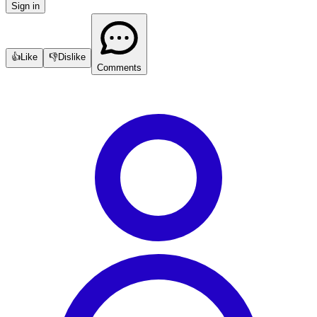
Sign in
👍
Like
👎
Dislike
Comments