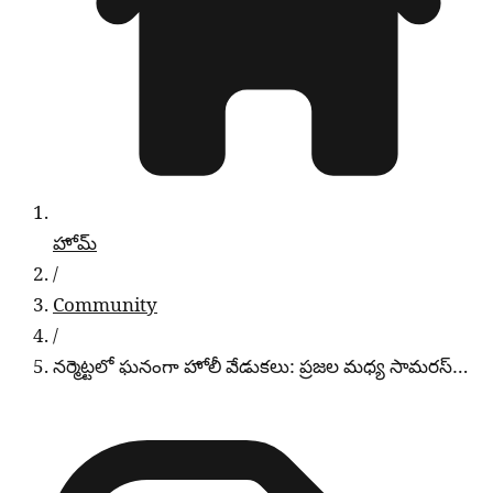
హోమ్
/
Community
/
నర్మెట్టలో ఘనంగా హోలీ వేడుకలు: ప్రజల మధ్య సామరస్…