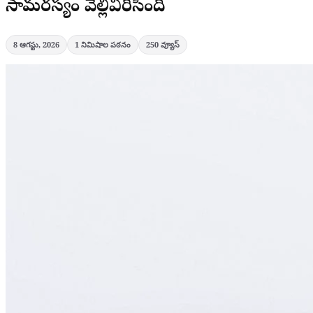
సామరస్యం వెల్లివిరిసింది
8 ఆగస్టు, 2026
1
నిమిషాల పఠనం
250
వ్యూస్