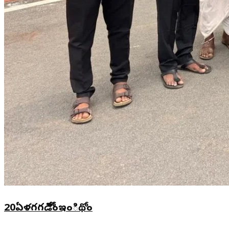
20ఏళగగడిోేిింఇంిథోం