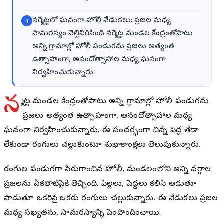
నర్మెట్టలో ఘనంగా హోలీ వేడుకలు: ప్రజల మధ్య
4
సామరస్యం వెల్లివిరిసింది నర్మెట్ట మండల కేంద్రంతోపాటు
అన్ని గ్రామాల్లో హోలీ పండుగను ప్రజలు అత్యంత
ఉత్సాహంగా, ఆనందోత్సాహాల మధ్య ఘనంగా
నిర్వహించుకున్నారు.
న
ర్మెట్ట మండల కేంద్రంతోపాటు అన్ని గ్రామాల్లో హోలీ పండుగను
ప్రజలు అత్యంత ఉత్సాహంగా, ఆనందోత్సాహాల మధ్య
ఘనంగా నిర్వహించుకున్నారు. ఈ సందర్భంగా చిన్న పెద్ద తేడా
లేకుండా రంగులు చల్లుకుంటూ శుభాకాంక్షలు తెలుపుకున్నారు.
రంగుల పండుగగా పేరుగాంచిన హోలీ, మండలంలోని అన్ని వర్గాల
ప్రజలను ఏకతాటిపైకి తెచ్చింది. పిల్లలు, పెద్దలు కలిసి ఆడుతూ
పాడుతూ ఒకరిపై ఒకరు రంగులు చల్లుకున్నారు. ఈ వేడుకలు ప్రజల
మధ్య సఖ్యతను, సామరస్యాన్ని పెంపొందించాయి.