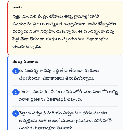
సారాంశం
నర్మెట్ట మండల కేంద్రంతోపాటు అన్ని గ్రామాల్లో హోలీ
పండుగను ప్రజలు అత్యంత ఉత్సాహంగా, ఆనందోత్సాహాల
మధ్య ఘనంగా నిర్వహించుకున్నారు. ఈ సందర్భంగా చిన్న
పెద్ద తేడా లేకుండా రంగులు చల్లుకుంటూ శుభాకాంక్షలు
తెలుపుకున్నారు.
ముఖ్య విషయాలు
ఈ సందర్భంగా చిన్న పెద్ద తేడా లేకుండా రంగులు
1
చల్లుకుంటూ శుభాకాంక్షలు తెలుపుకున్నారు.
రంగుల పండుగగా పేరుగాంచిన హోలీ, మండలంలోని అన్ని
2
వర్గాల ప్రజలను ఏకతాటిపైకి తెచ్చింది.
వెల్దండ సర్పంచ్ మరియు సర్పంచుల ఫోరం మండల
3
అధ్యక్షుడు కంతి ఆంజనేయులు గ్రామస్తులందరికీ హోలీ
పండుగ శుభాకాంక్షలు తెలిపారు.