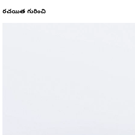
రచయిత గురించి