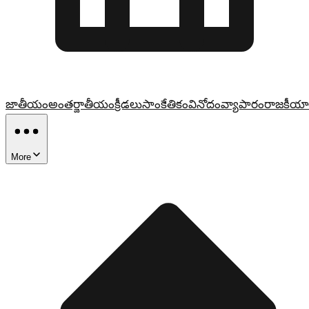
జాతీయం
అంతర్జాతీయం
క్రీడలు
సాంకేతికం
వినోదం
వ్యాపారం
రాజకీయా
More