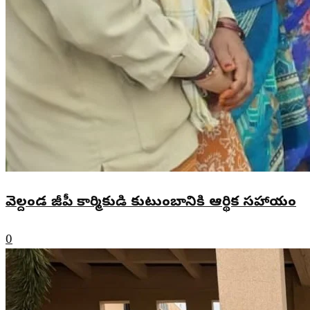
వెల్దండ జీపీ కార్మికుడి కుటుంబానికి ఆర్థిక సహాయం
0