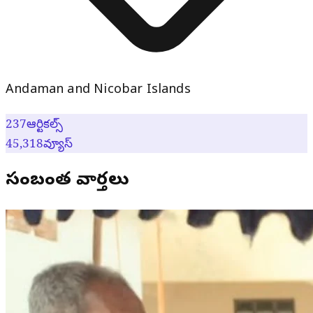
Andaman and Nicobar Islands
237
ఆర్టికల్స్
45,318
వ్యూస్
సంబంధిత వార్తలు