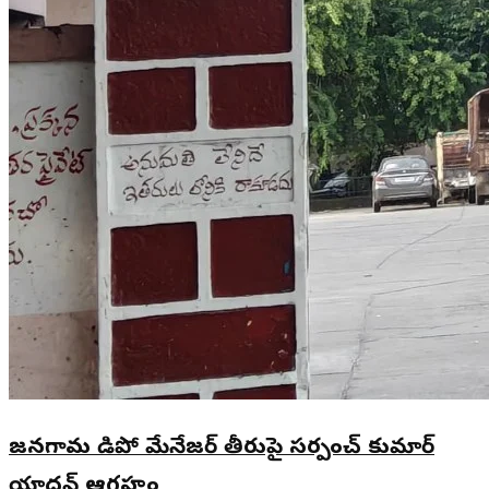
జనగామ డిపో మేనేజర్ తీరుపై సర్పంచ్ కుమార్
యాదవ్ ఆగ్రహం