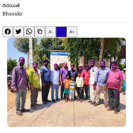
రచయిత
Bhasakr
A-
A
A+