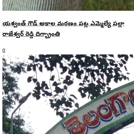
యశ్వంత్ గౌడ్ అకాల మరణం పట్ల ఎమ్మెల్యే పల్లా
రాజేశ్వర్ రెడ్డి దిగ్భ్రాంతి
0