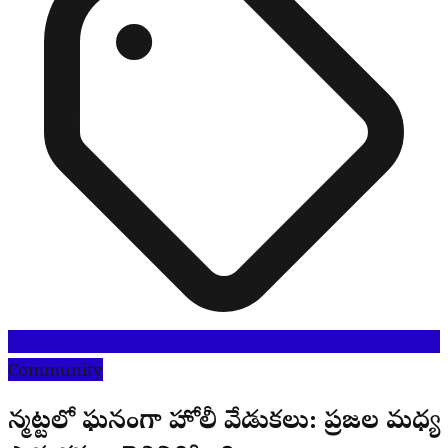
Community
నర్మెట్టలో ఘనంగా హోలీ వేడుకలు: ప్రజల మధ్య