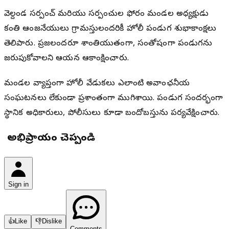
వెల్దండ సర్పంచ్ మరియు సర్పంచుల ఫోరం మండల అధ్యక్షుడు
కంతి ఆంజనేయులు గ్రామస్తులందరికీ హోలీ పండుగ శుభాకాంక్షలు
తెలిపారు. ప్రజలందరూ శాంతియుతంగా, సంతోషంగా పండుగను
జరుపుకోవాలని ఆయన ఆకాంక్షించారు.
మండల వ్యాప్తంగా హోలీ వేడుకలు ఎలాంటి అవాంఛనీయ
సంఘటనలు లేకుండా ప్రశాంతంగా ముగిశాయి. పండుగ సందర్భంగా
స్థానిక అధికారులు, పోలీసులు కూడా బందోబస్తును పర్యవేక్షించారు.
మీ అభిప్రాయం చెప్పండి
Sign in
👍
Like
👎
Dislike
Comments