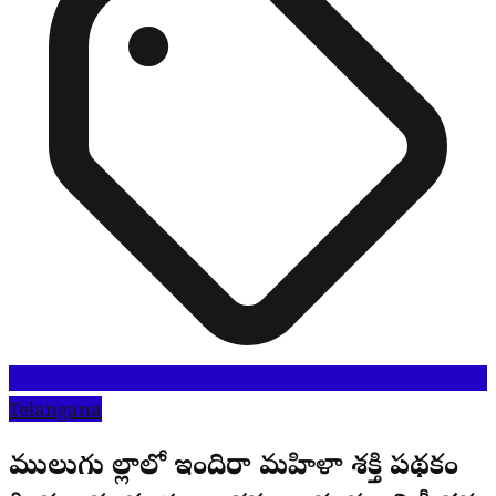
Telangana
ములుగు జిల్లాలో ఇందిరా మహిళా శక్తి పథకం