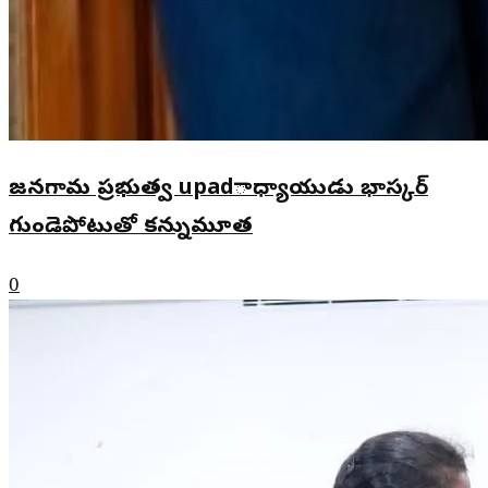
జనగామ ప్రభుత్వ upadాధ్యాయుడు భాస్కర్
గుండెపోటుతో కన్నుమూత
0