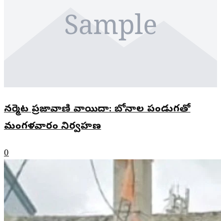
Sample
నర్మెట ప్రజావాణి వాయిదా: బోనాల పండుగతో
మంగళవారం నిర్వహణ
0