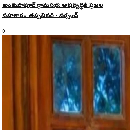
అంకుషాపూర్ గ్రామసభ: అభివృద్ధికి ప్రజల
సహకారం తప్పనిసరి - సర్పంచ్
0