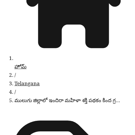
హోమ్
/
Telangana
/
ములుగు జిల్లాలో ఇందిరా మహిళా శక్తి పథకం కింద గ్ర…