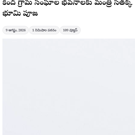
కింద గ్రామ సంఘాల భవనాలకు మంత్రి సీతక్క
భూమి పూజ
9 ఆగస్టు, 2026
1
నిమిషాల పఠనం
109
వ్యూస్