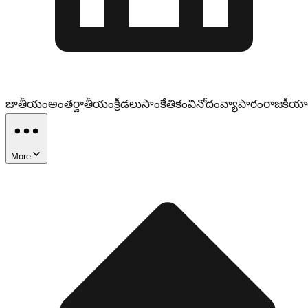
జాతీయం
అంతర్జాతీయం
క్రీడలు
సాంకేతికం
వినోదం
వ్యాపారం
రాజకీయా
More