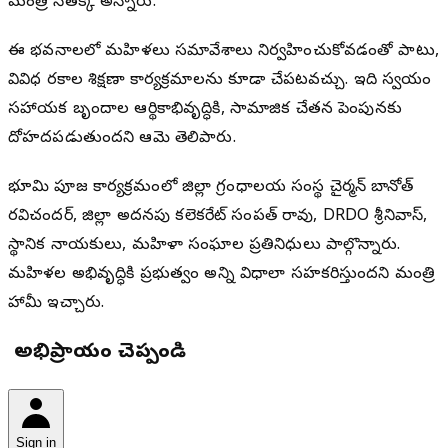
మంత్రి సీతక్క అన్నారు.
ఈ భవనాలలో మహిళలు సమావేశాలు నిర్వహించుకోవడంతో పాటు,
వివిధ రకాల శిక్షణా కార్యక్రమాలను కూడా చేపట్టవచ్చు. ఇది స్వయం
సహాయక బృందాల ఆర్థికాభివృద్ధికి, సామాజిక చేతన పెంపునకు
దోహదపడుతుందని ఆమె తెలిపారు.
భూమి పూజ కార్యక్రమంలో జిల్లా గ్రంధాలయ సంస్థ చైర్మన్ బానోత్
రవిచందర్, జిల్లా అదనపు కలెక్టరేట్ సంపత్ రావు, DRDO శ్రీనివాస్,
స్థానిక నాయకులు, మహిళా సంఘాల ప్రతినిధులు పాల్గొన్నారు.
మహిళల అభివృద్ధికి ప్రభుత్వం అన్ని విధాలా సహకరిస్తుందని మంత్రి
హామీ ఇచ్చారు.
మీ అభిప్రాయం చెప్పండి
Sign in