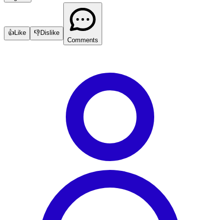
👍
Like
👎
Dislike
Comments