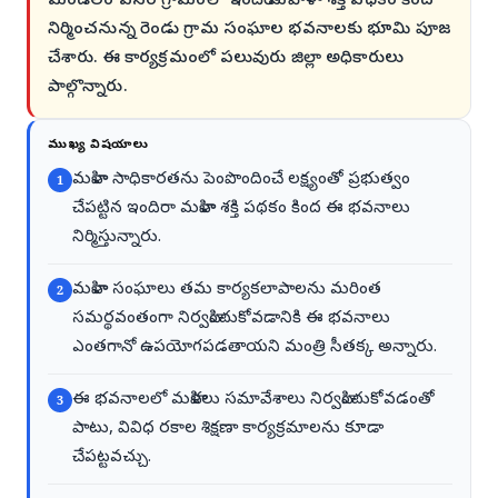
మండలం పసర గ్రామంలో ఇందిరా మహిళా శక్తి పథకం కింద
నిర్మించనున్న రెండు గ్రామ సంఘాల భవనాలకు భూమి పూజ
చేశారు. ఈ కార్యక్రమంలో పలువురు జిల్లా అధికారులు
పాల్గొన్నారు.
ముఖ్య విషయాలు
మహిళా సాధికారతను పెంపొందించే లక్ష్యంతో ప్రభుత్వం
1
చేపట్టిన ఇందిరా మహిళా శక్తి పథకం కింద ఈ భవనాలు
నిర్మిస్తున్నారు.
మహిళా సంఘాలు తమ కార్యకలాపాలను మరింత
2
సమర్థవంతంగా నిర్వహించుకోవడానికి ఈ భవనాలు
ఎంతగానో ఉపయోగపడతాయని మంత్రి సీతక్క అన్నారు.
ఈ భవనాలలో మహిళలు సమావేశాలు నిర్వహించుకోవడంతో
3
పాటు, వివిధ రకాల శిక్షణా కార్యక్రమాలను కూడా
చేపట్టవచ్చు.