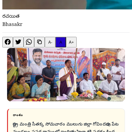
రచయిత
Bhasakr
A-
A
A+
సారాంశం
రాష్ట్ర మంత్రి సీతక్క సోమవారం ములుగు జిల్లా గోవిందరావు పేట