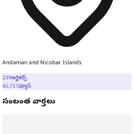
Andaman and Nicobar Islands
239
ఆర్టికల్స్
45,717
వ్యూస్
సంబంధిత వార్తలు