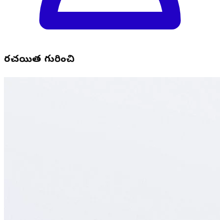
రచయిత గురించి