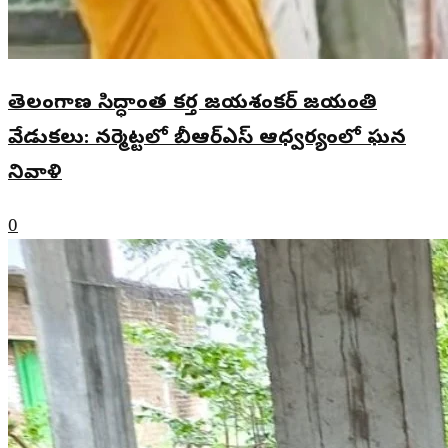
తెలంగాణ సిద్ధాంత కర్త జయశంకర్ జయంతి
వేడుకలు: నర్మెట్టలో బీఆర్ఎస్ ఆధ్వర్యంలో ఘన
నివాళి
0