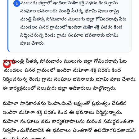
ములుగు జిల్లాలో ఇందిరా మహిళా శక్తి పథకం కింద గ్రామ
4
సంఘాల భవనాలకు మంత్రి సీతక్క భూమి పూజ రాష్ట్ర
మంత్రి సీతక్క సోమవారం ములుగు జిల్లా గోవిందరావు పేట
మండలం పసర గ్రామంలో ఇందిరా మహిళా శక్తి పథకం కింద
నిర్మించనున్న రెండు గ్రామ సంఘాల భవనాలకు భూమి
పూజ చేశారు.
రా
ష్ట్ర మంత్రి సీతక్క సోమవారం ములుగు జిల్లా గోవిందరావు పేట
మండలం పసర గ్రామంలో ఇందిరా మహిళా శక్తి పథకం కింద
నిర్మించనున్న రెండు గ్రామ సంఘాల భవనాలకు భూమి పూజ చేశారు.
ఈ కార్యక్రమంలో పలువురు జిల్లా అధికారులు పాల్గొన్నారు.
మహిళా సాధికారతను పెంపొందించే లక్ష్యంతో ప్రభుత్వం చేపట్టిన
ఇందిరా మహిళా శక్తి పథకం కింద ఈ భవనాలు నిర్మిస్తున్నారు.
మహిళా సంఘాలు తమ కార్యకలాపాలను మరింత సమర్థవంతంగా
నిర్వహించుకోవడానికి ఈ భవనాలు ఎంతగానో ఉపయోగపడతాయని