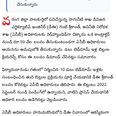
చేసుకున్నారు.
వ
రంగల్ జిల్లా పాలకుర్తిలో పనిచేస్తున్న సాగునీటి శాఖ డివిజనల్
ఎగ్జిక్యూటివ్ ఇంజినీర్ (డీఈ) గంటి శ్రీకాంత్, అవినీతి నిరోధక
శాఖ (ఏసీబీ) అధికారులకు రెడ్‌హ్యాండెడ్‌గా చిక్కారు. ఒక కాంట్రాక్టర్
నుండి రూ.50 వేల లంచం తీసుకుంటుండగా ఏసీబీ అధికారులు
ఆయనను అదుపులోకి తీసుకున్నారు. డబుల్ బెడ్‌రూమ్ ఇళ్ల బిల్లుల
క్లియరెన్స్ కోసం ఈ లంచం డిమాండ్ చేసినట్లు సమాచారం.
ఫిర్యాదుదారుడు గతంలో నిర్మించిన 10 డబుల్ బెడ్‌రూమ్ ఇళ్లకు
సంబంధించిన తుది బిల్లుల ప్రక్రియను పూర్తి చేయడానికి డీఈ శ్రీకాంత్
లంచం కోరినట్లు ఏసీబీ అధికారులు తెలిపారు. ఈ బిల్లులు 2022
సెప్టెంబర్ నుండి పెండింగ్‌లో ఉన్నాయని, వాటిని ప్రాసెస్ చేయడానికి
అధికారి లంచం అడిగినట్లు వెల్లడించారు.
ఏసీబీ అధికారులు హనుమకొండలోని డీఈ నివాసంలో ఆకస్మికంగా