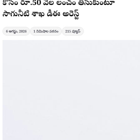
కోసం రూ.50 వేల లంచం తీసుకుంటూ
సాగునీటి శాఖ డీఈ అరెస్ట్
6 ఆగస్టు, 2026
1
నిమిషాల పఠనం
215
వ్యూస్