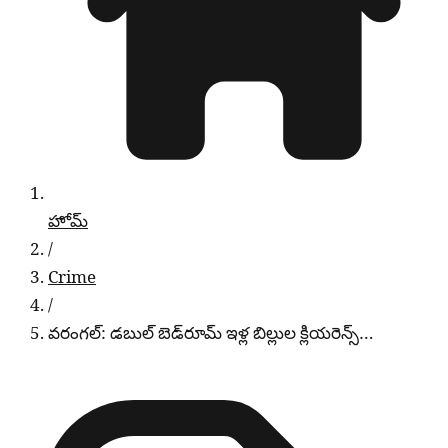
హోమ్
/
Crime
/
వరంగల్: డబుల్ బెడ్‌రూమ్ ఇళ్ల బిల్లుల క్లియరెన్స్…