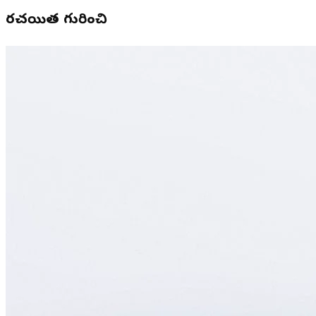
రచయిత గురించి