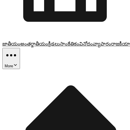
జాతీయం
అంతర్జాతీయం
క్రీడలు
సాంకేతికం
వినోదం
వ్యాపారం
రాజకీయా
More