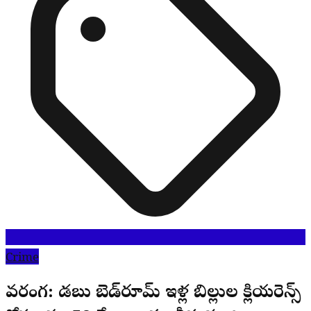
Crime
వరంగల్: డబుల్ బెడ్‌రూమ్ ఇళ్ల బిల్లుల క్లియరెన్స్