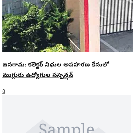
జనగామ: కలెక్టర్ నిధుల అపహరణ కేసులో
ముగ్గురు ఉద్యోగుల సస్పెన్షన్
0
Sample