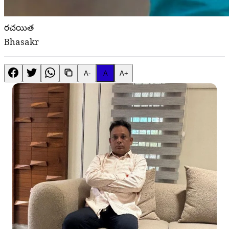
రచయిత
Bhasakr
A-
A
A+