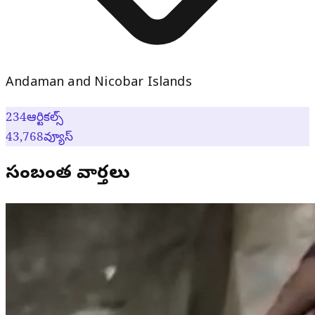
Andaman and Nicobar Islands
234
ఆర్టికల్స్
43,768
వ్యూస్
సంబంధిత వార్తలు