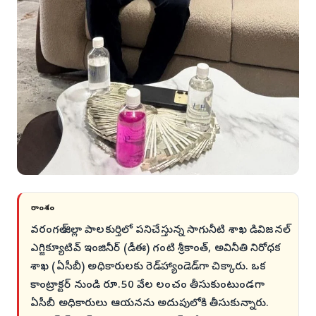
సారాంశం
వరంగల్ జిల్లా పాలకుర్తిలో పనిచేస్తున్న సాగునీటి శాఖ డివిజనల్
ఎగ్జిక్యూటివ్ ఇంజినీర్ (డీఈ) గంటి శ్రీకాంత్, అవినీతి నిరోధక
శాఖ (ఏసీబీ) అధికారులకు రెడ్‌హ్యాండెడ్‌గా చిక్కారు. ఒక
కాంట్రాక్టర్ నుండి రూ.50 వేల లంచం తీసుకుంటుండగా
ఏసీబీ అధికారులు ఆయనను అదుపులోకి తీసుకున్నారు.