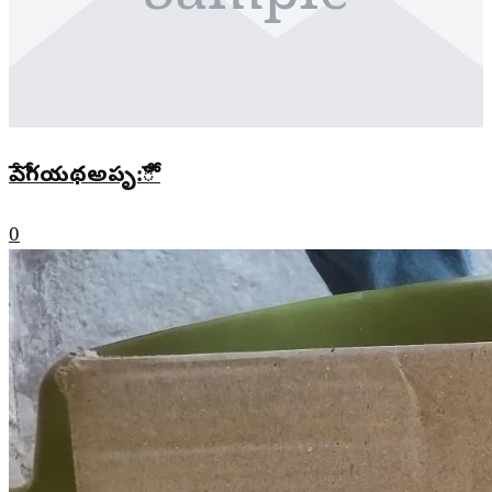
పేోగయథఅపృ:ేో
0