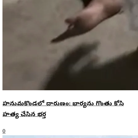
హనుమకొండలో దారుణం: భార్యను గొంతు కోసి
హత్య చేసిన భర్త
0