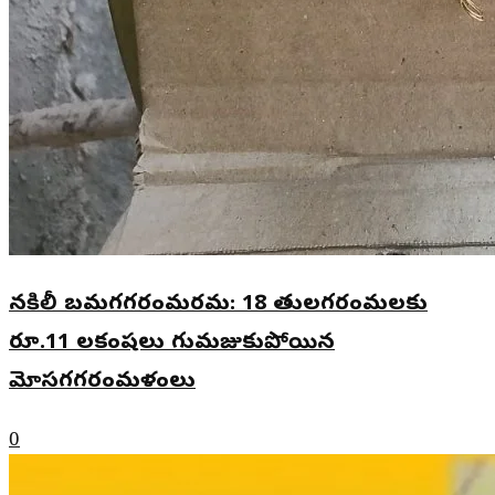
నకిలీ బమగగరంమరమ: 18 తులగరంమలకు
రూ.11 లకంషలు గుమజుకుపోయిన
మోసగగరంమళంలు
0