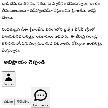
దాడి చేసి, రూ.50 వేల నగదును స్వాధీనం చేసుకున్నారు. లంచం
తీసుకుంటుండగా రెడ్‌హ్యాండెడ్‌గా పట్టుబడిన శ్రీకాంత్‌ను అరెస్ట్
చేశారు.
నిందితుడైన డీఈ శ్రీకాంత్‌ను వరంగల్‌లోని ప్రత్యేక ఏసీబీ కోర్టులో
హాజరుపరచనున్నట్లు అధికారులు తెలిపారు. ఈ కేసుపై దర్యాప్తు
కొనసాగుతోందని, ఫిర్యాదుదారుడి వివరాలను గోప్యంగా ఉంచినట్లు
పేర్కొన్నారు.
మీ అభిప్రాయం చెప్పండి
Sign in
👍
Like
👎
Dislike
Comments