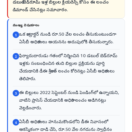
డబుల్ బెడ్‌రూమ్ ఇళ్ల బిల్లుల క్లియరెన్స్ కోసం ఈ లంచం
డిమాండ్ చేసినట్లు సమాచారం.
ముఖ్య విషయాలు
ఒక కాంట్రాక్టర్ నుండి రూ.50 వేల లంచం తీసుకుంటుండగా
1
ఏసీబీ అధికారులు ఆయనను అదుపులోకి తీసుకున్నారు.
ఫిర్యాదుదారుడు గతంలో నిర్మించిన 10 డబుల్ బెడ్‌రూమ్
2
ఇళ్లకు సంబంధించిన తుది బిల్లుల ప్రక్రియను పూర్తి
చేయడానికి డీఈ శ్రీకాంత్ లంచం కోరినట్లు ఏసీబీ అధికారులు
తెలిపారు.
ఈ బిల్లులు 2022 సెప్టెంబర్ నుండి పెండింగ్‌లో ఉన్నాయని,
3
వాటిని ప్రాసెస్ చేయడానికి అధికారి లంచం అడిగినట్లు
వెల్లడించారు.
ఏసీబీ అధికారులు హనుమకొండలోని డీఈ నివాసంలో
4
ఆకస్మికంగా దాడి చేసి, రూ.50 వేల నగదును స్వాధీనం